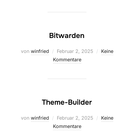
Bitwarden
Veröffentlicht
von
winfried
Februar 2, 2025
Keine
am
Kommentare
Theme-Builder
Veröffentlicht
von
winfried
Februar 2, 2025
Keine
am
Kommentare