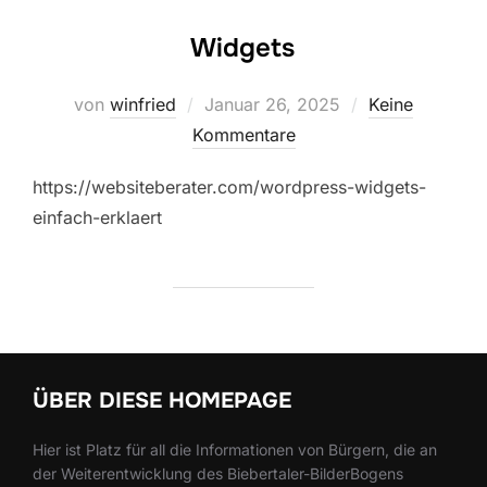
Widgets
Veröffentlicht
von
winfried
Januar 26, 2025
Keine
am
Kommentare
https://websiteberater.com/wordpress-widgets-
einfach-erklaert
ÜBER DIESE HOMEPAGE
Hier ist Platz für all die Informationen von Bürgern, die an
der Weiterentwicklung des Biebertaler-BilderBogens